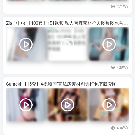
271W+
Zia (지아) 【103套】151视频 私人写真素材个人图集图包带视频
429W+
Sameki 【15套】4视频 写真私房素材图集打包下载套图
404W+