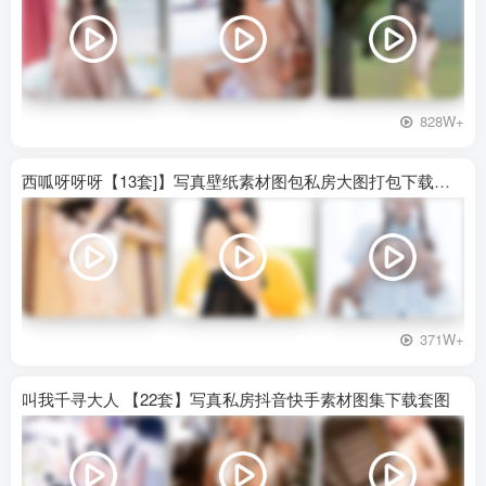
828W+
西呱呀呀呀【13套]】写真壁纸素材图包私房大图打包下载百度网盘
371W+
叫我千寻大人 【22套】写真私房抖音快手素材图集下载套图