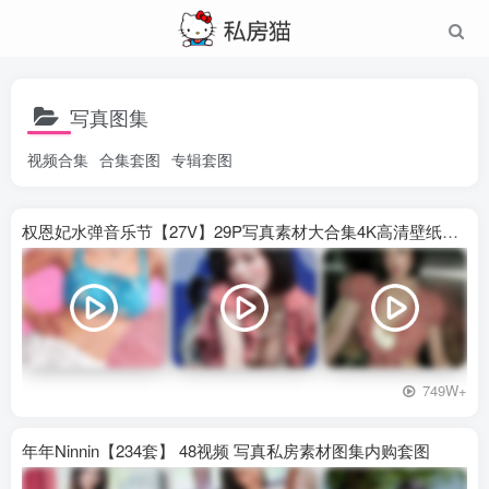
写真图集
视频合集
合集套图
专辑套图
权恩妃水弹音乐节【27V】29P写真素材大合集4K高清壁纸照片素材
749W+
年年Ninnin【234套】 48视频 写真私房素材图集内购套图