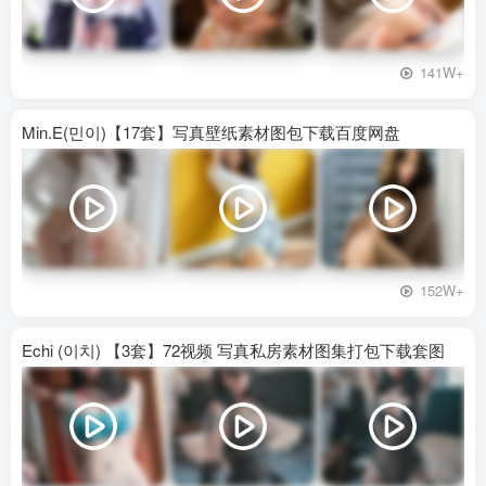
141W+
Min.E(민이)【17套】写真壁纸素材图包下载百度网盘
152W+
Echi (이치) 【3套】72视频 写真私房素材图集打包下载套图