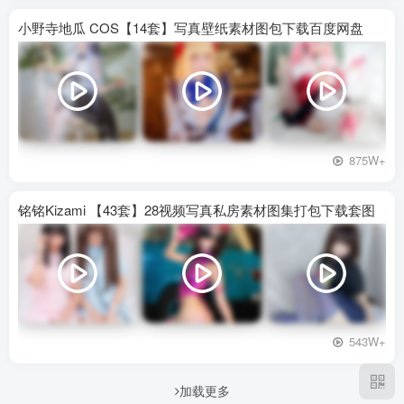
小野寺地瓜 COS【14套】写真壁纸素材图包下载百度网盘
875W+
铭铭Kizami 【43套】28视频写真私房素材图集打包下载套图
543W+
加载更多